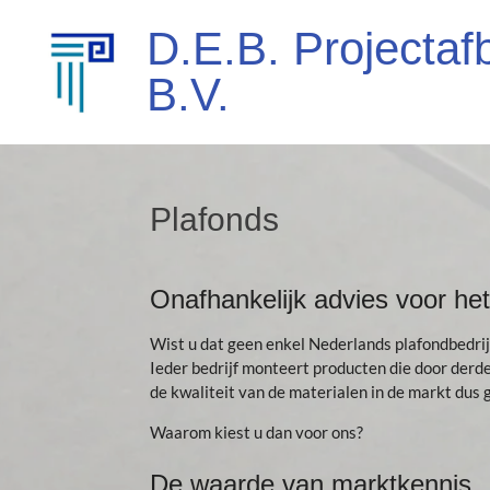
Ga
D.E.B. Projecta
direct
naar
B.V.
de
hoofdinhoud
Plafonds
Onafhankelijk advies voor het
Wist u dat geen enkel Nederlands plafondbedrij
Ieder bedrijf monteert producten die door derden
de kwaliteit van de materialen in de markt dus g
Waarom kiest u dan voor ons?
De waarde van marktkennis