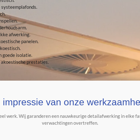
e systeemplafonds.
ch.
nspellen.
nderhoudsarm.
kke afwerking.
koestische panelen.
akoestisch.
n goede isolatie.
akoestische prestaties.
 impressie van onze werkzaamh
ueel werk. Wij garanderen een nauwkeurige detailafwerking in elke fa
verwachtingen overtreffen.