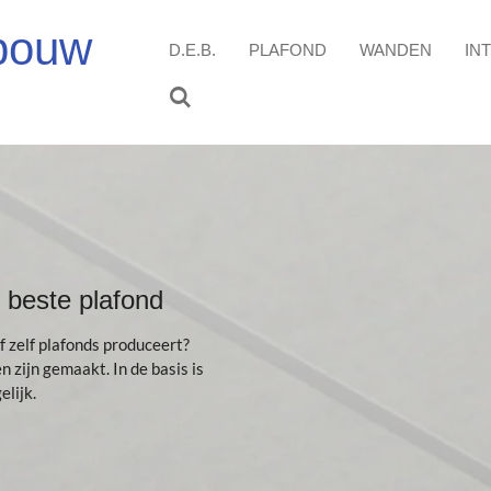
fbouw
D.E.B.
PLAFOND
WANDEN
IN
 beste plafond
f zelf plafonds produceert?
 zijn gemaakt. In de basis is
elijk.