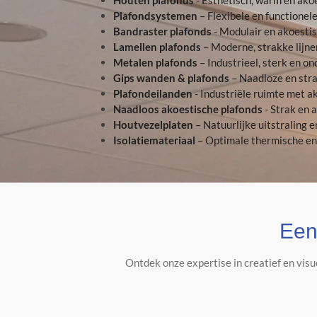
Plafondsystemen
– Flexibele en functionel
Bandraster plafonds
- Modulair en akoestis
Lamellen plafonds
– Moderne, strakke lijne
Metalen plafonds
– Industrieel, sterk en o
Gips wanden & plafonds
– Naadloze en stra
Plafondeilanden
- Industriële ruimte met a
Naadloos akoestische plafonds
- Strak en 
Houtvezelplaten
– Natuurlijke uitstraling e
Isolatiemateriaal
– Optimale thermische en 
Een
Ontdek onze expertise in creatief en vis