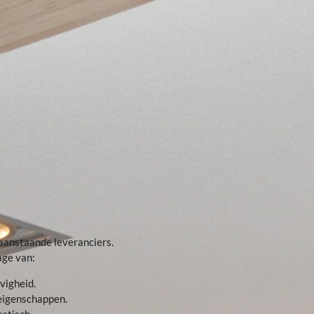
aanstaande leveranciers.
age van:
vigheid.
eigenschappen.
stisch.