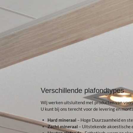
Verschillende plafondtypes
Wij werken uitsluitend met producten van voor
U kunt bij ons terecht voor de levering en mont
Hard mineraal
– Hoge Duurzaamheid en ste
Zacht mineraal
– Uitstekende akoestische 
Houten
plafonds
- Esthetisch, warm en akoe