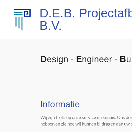
Ga
D.E.B. Projecta
direct
naar
B.V.
de
hoofdinhoud
D
esign -
E
ngineer -
B
u
Informatie
Wij zijn trots op onze service en kennis. Ons do
hebben en zie hoe wij kunnen bijdragen aan uw p