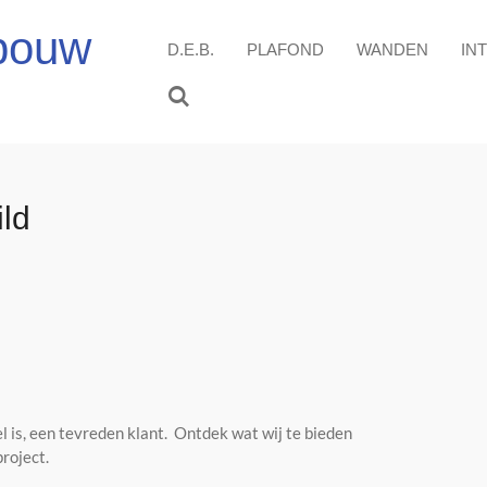
fbouw
D.E.B.
PLAFOND
WANDEN
IN
ild
el is, een tevreden klant. Ontdek wat wij te bieden
roject.