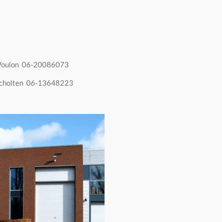
er Voulon 06-20086073
tscholten 06-13648223